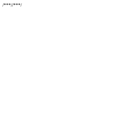
/**
*//**
*/