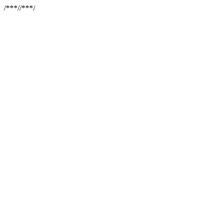
/**
*//**
*/