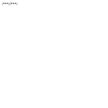
/**
*//**
*/