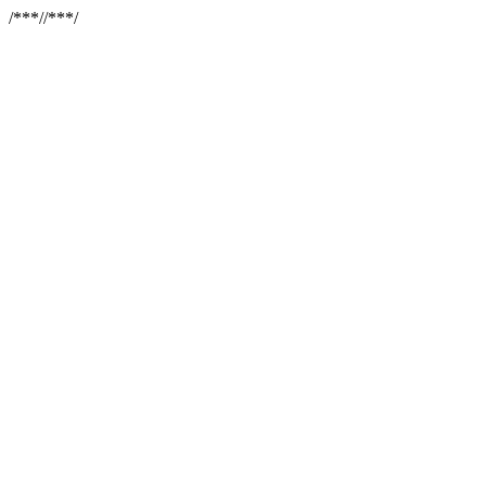
/**
*//**
*/