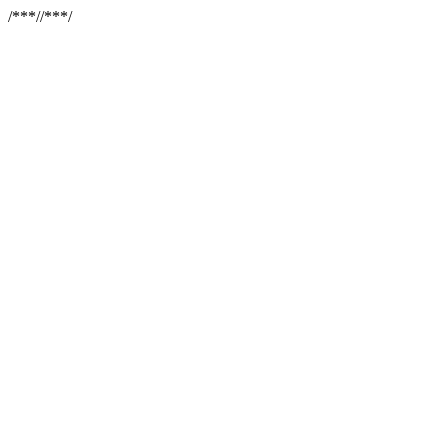
/**
*//**
*/