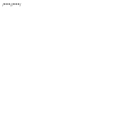
/**
*//**
*/