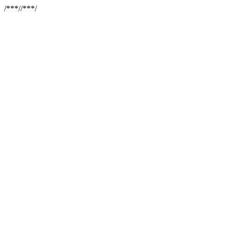
/**
*//**
*/