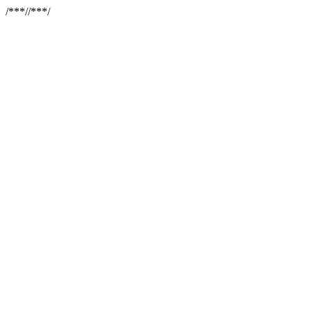
/**
*//**
*/