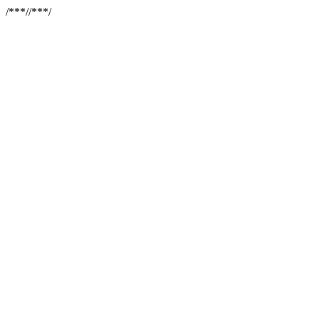
/**
*//**
*/