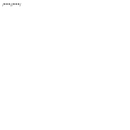
/**
*//**
*/