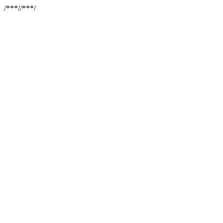
/**
*//**
*/