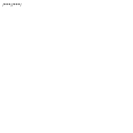
/**
*//**
*/