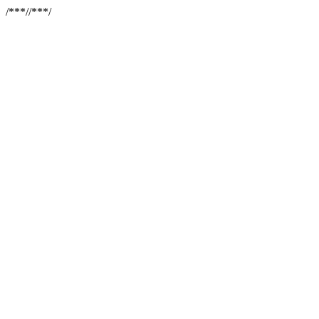
/**
*//**
*/