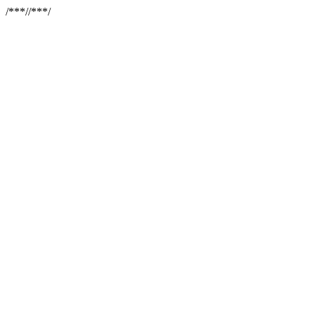
/**
*//**
*/