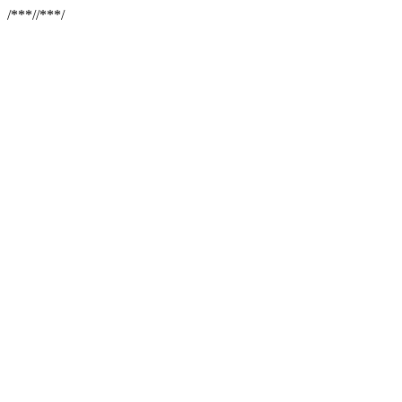
/**
*//**
*/