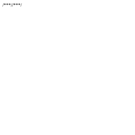
/**
*//**
*/