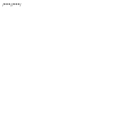
/**
*//**
*/