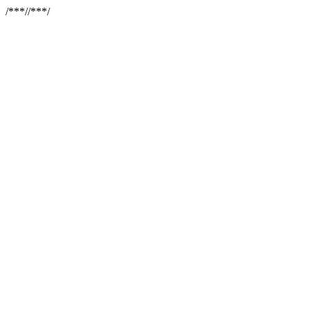
/**
*//**
*/