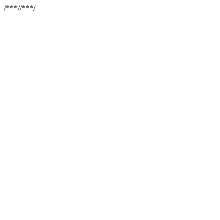
/**
*//**
*/