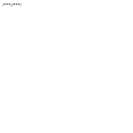
/**
*//**
*/