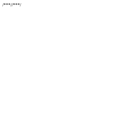
/**
*//**
*/