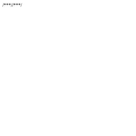
/**
*//**
*/