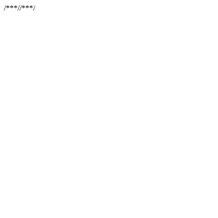
/**
*//**
*/