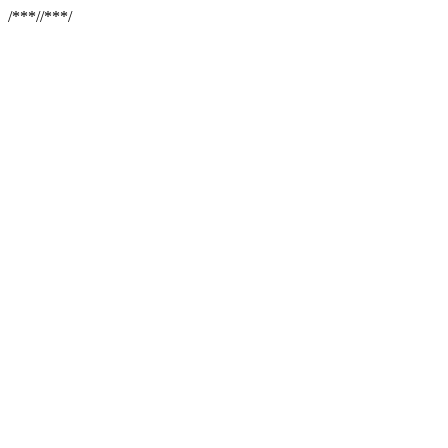
/**
*//**
*/