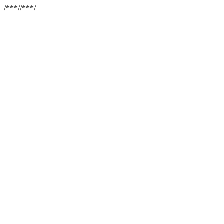
/**
*//**
*/