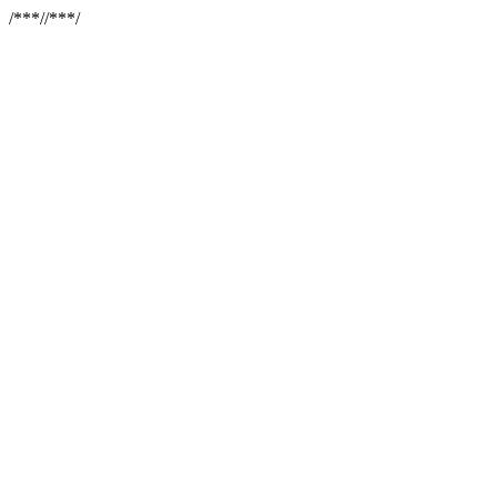
/**
*//**
*/