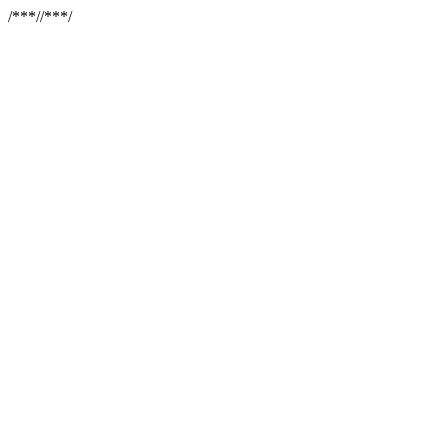
/**
*//**
*/