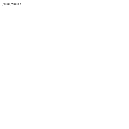
/**
*//**
*/