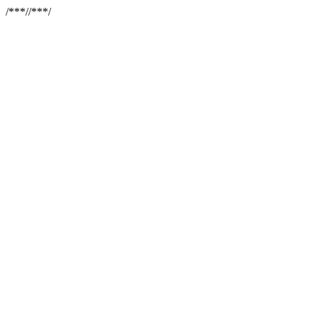
/**
*//**
*/