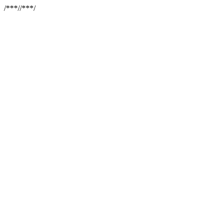
/**
*//**
*/