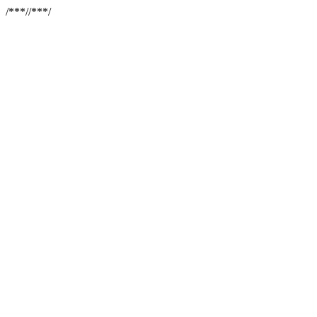
/**
*//**
*/