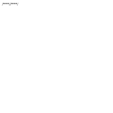
/**
*//**
*/