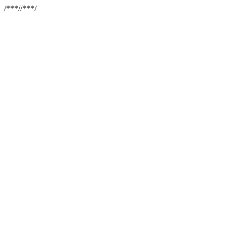
/**
*//**
*/