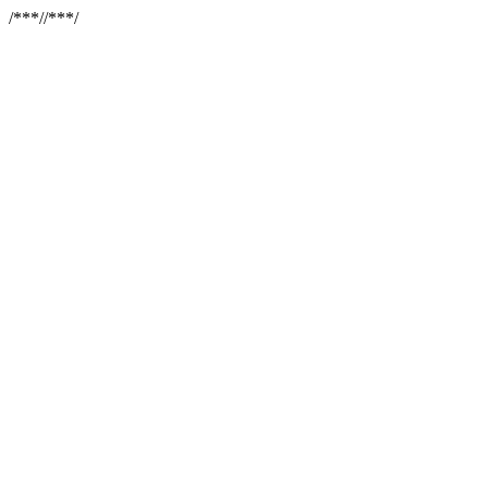
/**
*//**
*/