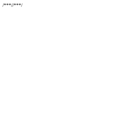
/**
*//**
*/