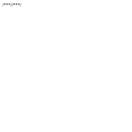
/**
*//**
*/