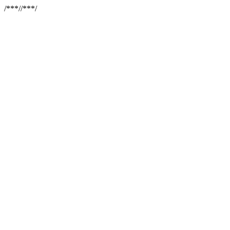
/**
*//**
*/