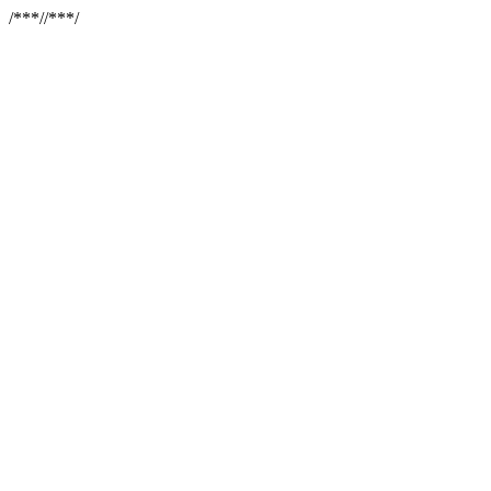
/**
*//**
*/