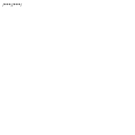
/**
*//**
*/