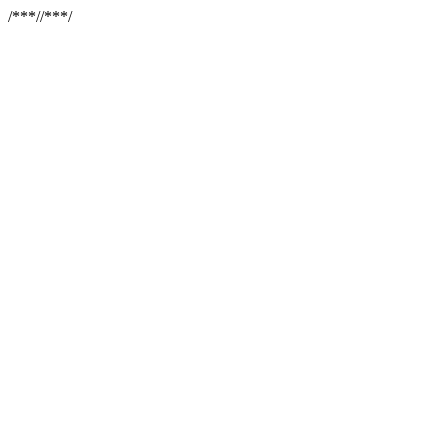
/**
*//**
*/