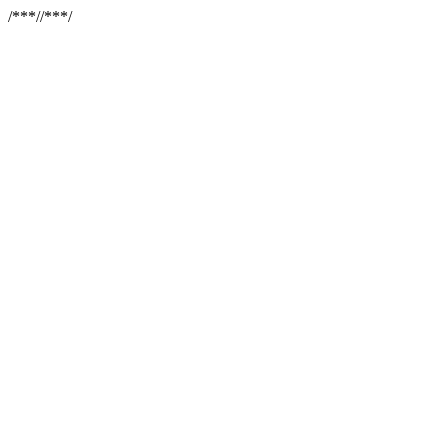
/**
*//**
*/