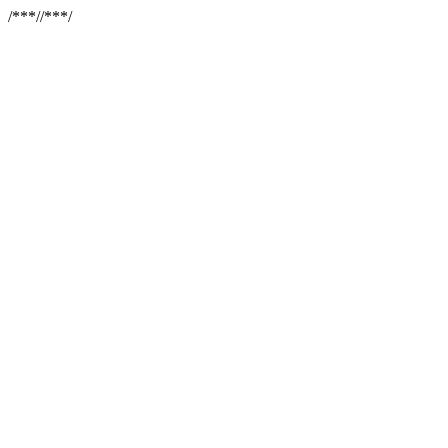
/**
*//**
*/