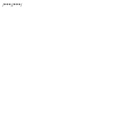
/**
*//**
*/