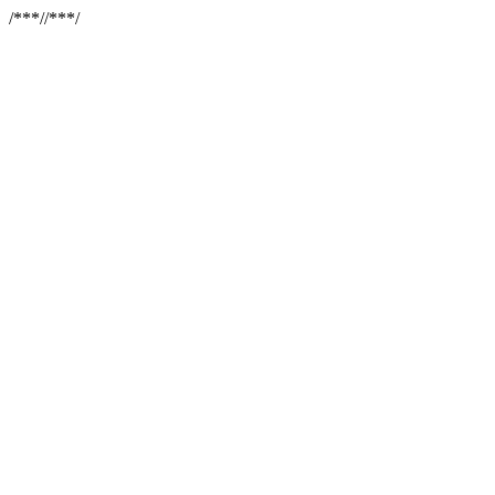
/**
*//**
*/