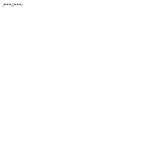
/**
*//**
*/