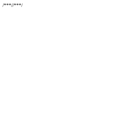
/**
*//**
*/