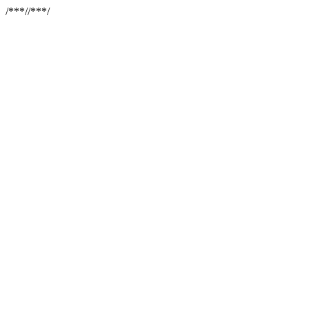
/**
*//**
*/