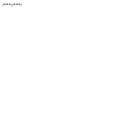
/**
*//**
*/