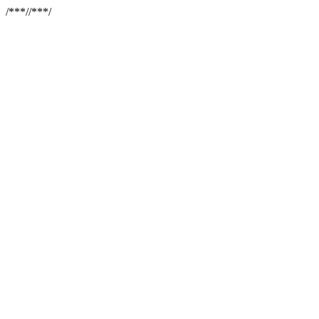
/**
*//**
*/